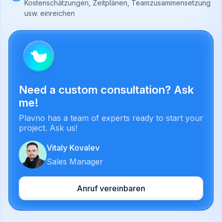
Kostenschätzungen, Zeitplänen, Teamzusammensetzung
usw. einreichen
Need a custom consultation? Ask
me!
Plavno has a team of experts ready to start your
project. Ask us!
Vitaly Kovalev
Sales Manager
Anruf vereinbaren