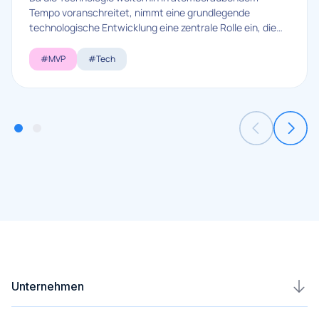
Tempo voranschreitet, nimmt eine grundlegende
technologische Entwicklung eine zentrale Rolle ein, die
das Verständnis dessen, was im digitalen Universum
möglich ist, weiterentwickelt: die generative KI.
#MVP
#Tech
Unternehmen
Karriere