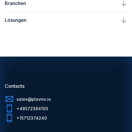
Branchen
Kontakt
MVP
Lösungen
Über uns
E-Commerce
AppDoc
Blog
Blockchain
Fasol
Partner
ChatGPT
Plavno Nova
Contacts
sales@plavno.io
+48572384103
+15712374240