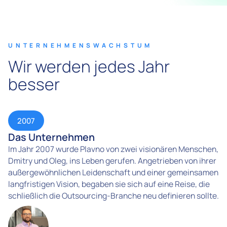
UNTERNEHMENSWACHSTUM
Wir werden jedes Jahr
besser
2007
Das Unternehmen
E
Im Jahr 2007 wurde Plavno von zwei visionären Menschen,
Mi
Dmitry und Oleg, ins Leben gerufen. Angetrieben von ihrer
Pl
außergewöhnlichen Leidenschaft und einer gemeinsamen
st
langfristigen Vision, begaben sie sich auf eine Reise, die
üb
schließlich die Outsourcing-Branche neu definieren sollte.
mi
be
kü