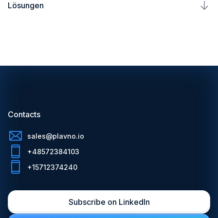
Lösungen
Über uns
E-Commerce
AppDoc
Blog
Blockchain
Fasol
Partner
ChatGPT
Plavno Nova
Contacts
sales@plavno.io
+48572384103
+15712374240
Subscribe on LinkedIn