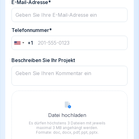
E-Mail-Adresse*
Telefonnummer*
+1
United
States
+1
Beschreiben Sie Ihr Projekt
Datei hochladen
Es dürfen höchstens 3 Dateien mit jeweils
maximal 3 MB angehängt werden.
Formate: doc, docx, pdf, ppt, pptx.