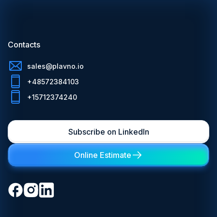
Contacts
sales@plavno.io
+48572384103
+15712374240
Subscribe on LinkedIn
Online Estimate