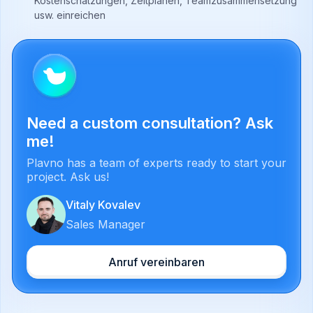
Kostenschätzungen, Zeitplänen, Teamzusammensetzung
usw. einreichen
Need a custom consultation? Ask
me!
Plavno has a team of experts ready to start your
project. Ask us!
Vitaly Kovalev
Sales Manager
Anruf vereinbaren