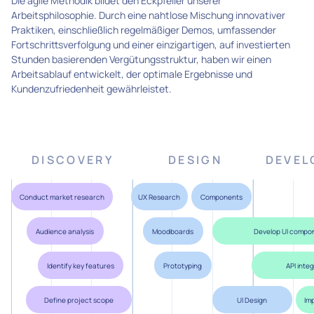
Die agile Methodik bildet den Eckpfeiler unserer
Arbeitsphilosophie. Durch eine nahtlose Mischung innovativer
Praktiken, einschließlich regelmäßiger Demos, umfassender
Fortschrittsverfolgung und einer einzigartigen, auf investierten
Stunden basierenden Vergütungsstruktur, haben wir einen
Arbeitsablauf entwickelt, der optimale Ergebnisse und
Kundenzufriedenheit gewährleistet.
DISCOVERY
DESIGN
DEVEL
Conduct market research
UX Research
Components
Audience analysis
Moodboards
Develop UI compo
Identify key features
Prototyping
API inte
Define project scope
UI Design
Im