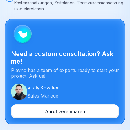
Kostenschätzungen, Zeitplänen, Teamzusammensetzung
usw. einreichen
Need a custom consultation? Ask
me!
Plavno has a team of experts ready to start your
project. Ask us!
Vitaly Kovalev
Sales Manager
Anruf vereinbaren