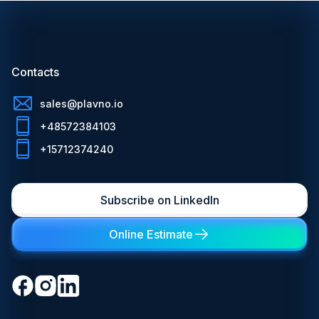
Contacts
sales@plavno.io
+48572384103
+15712374240
Subscribe on LinkedIn
Online Estimate